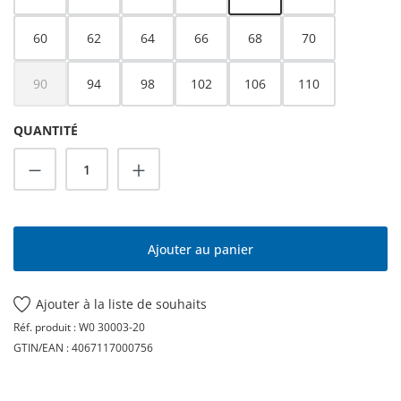
60
62
64
66
68
70
90
94
98
102
106
110
(Cette option n'est pas disponible pour le moment.)
QUANTITÉ
Quantité de produit : Entrez la quantité s
Ajouter au panier
Ajouter à la liste de souhaits
Réf. produit :
W0 30003-20
GTIN/EAN :
4067117000756