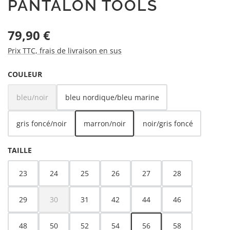
PANTALON TOOLS
Prix régulier :
79,90 €
Prix TTC, frais de livraison en sus
SÉLECTIONNEZ
COULEUR
bleu/noir
bleu nordique/bleu marine
(Cette option n'est pas disponible pour le moment.)
gris foncé/noir
marron/noir
noir/gris foncé
SÉLECTIONNEZ
TAILLE
23
24
25
26
27
28
29
30
31
42
44
46
(Cette option n'est pas disponible pour le moment.)
48
50
52
54
56
58