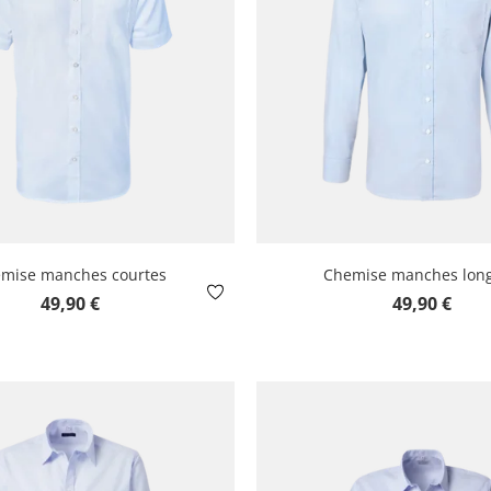
mise manches courtes
Chemise manches lon
Prix régulier :
Prix régulier :
49,90 €
49,90 €