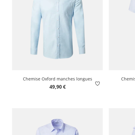
Chemise Oxford manches longues
Chemis
Prix régulier :
49,90 €