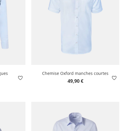
gues
Chemise Oxford manches courtes
Prix régulier :
49,90 €