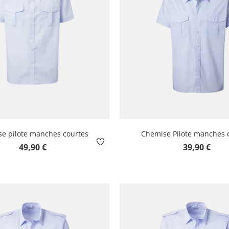
e pilote manches courtes
Chemise Pilote manches 
Prix régulier :
Prix régulier :
49,90 €
39,90 €