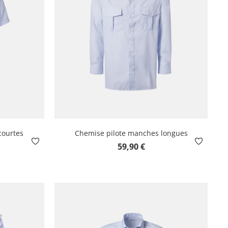
courtes
Chemise pilote manches longues
Prix régulier :
59,90 €