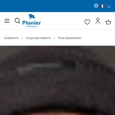
Collections
Corporate Fashion
Pulls VestesGilets