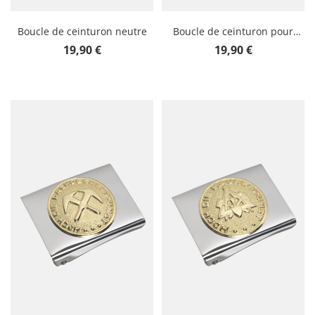
Boucle de ceinturon neutre
Boucle de ceinturon pour
charpentier
Prix régulier :
Prix régulier :
19,90 €
19,90 €