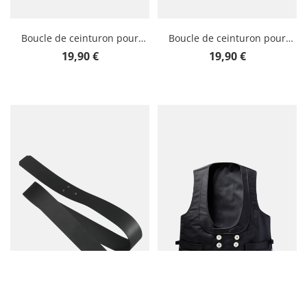
Boucle de ceinturon pour
Boucle de ceinturon pour
couvreur
maçon
Prix régulier :
Prix régulier :
19,90 €
19,90 €