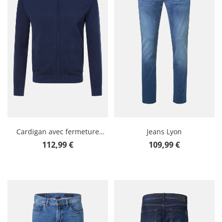
Cardigan avec fermeture
Jeans Lyon
éclair
Prix régulier :
Prix régulier :
112,99 €
109,99 €