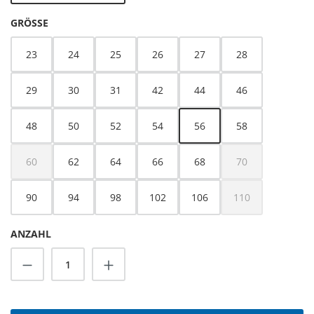
AUSWÄHLEN
GRÖSSE
23
24
25
26
27
28
29
30
31
42
44
46
48
50
52
54
56
58
60
62
64
66
68
70
(Diese Option ist zurzeit nicht verfügbar.)
(Diese Option ist z
90
94
98
102
106
110
(Diese Option ist z
ANZAHL
Produkt Anzahl: Gib den gewünschten Wert