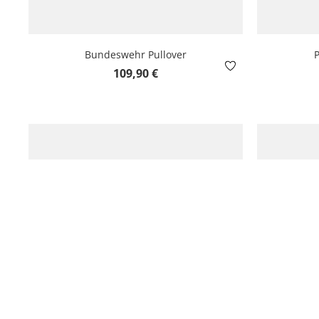
Bundeswehr Pullover
P
Regulärer Preis:
109,90 €