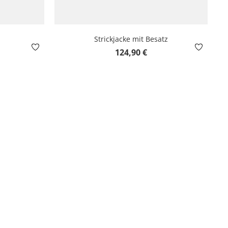
Strickjacke mit Besatz
is:
Regulärer Preis:
124,90 €