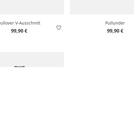
ullover V-Ausschnitt
Pullunder
Regulärer Preis:
Regulärer Pre
99,90 €
99,90 €