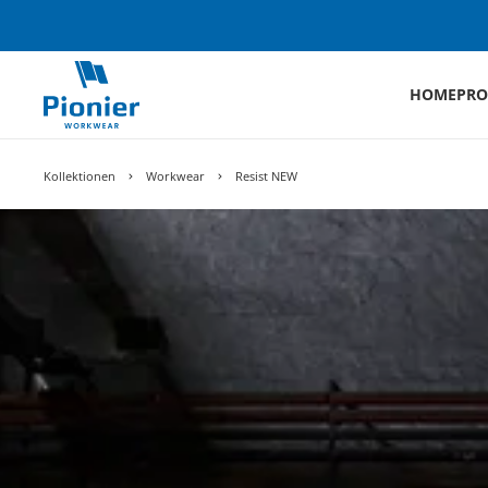
HOME
PRO
Kollektionen
Workwear
Resist NEW