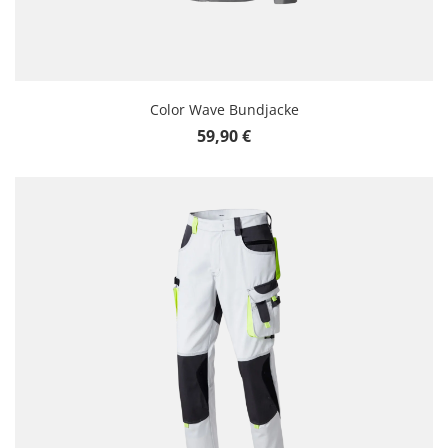
Color Wave Bundjacke
Regulärer Preis:
59,90 €