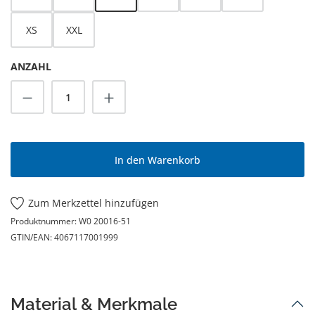
XS
XXL
ANZAHL
Produkt Anzahl: Gib den gewünschten Wert
In den Warenkorb
Zum Merkzettel hinzufügen
Produktnummer:
W0 20016-51
GTIN/EAN:
4067117001999
Material & Merkmale