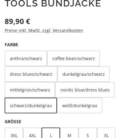
TOOLS BUNDJACKE
Regulärer Preis:
89,90 €
Preise inkl. MwSt. zzgl. Versandkosten
AUSWÄHLEN
FARBE
anthra/schwarz
coffee bean/schwarz
dress blues/schwarz
dunkelgrau/schwarz
mittelgrün/schwarz
nordic blue/dress blues
schwarz/dunkelgrau
weiß/dunkelgrau
AUSWÄHLEN
GRÖSSE
3XL
4XL
L
M
S
XL