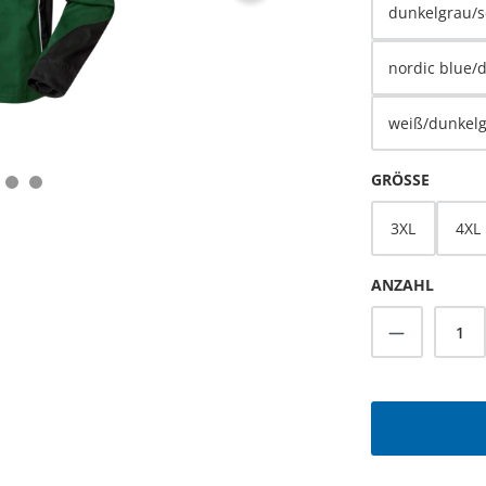
dunkelgrau/
nordic blue/
weiß/dunkel
AUSWÄ
GRÖSSE
3XL
4XL
ANZAHL
Produkt A