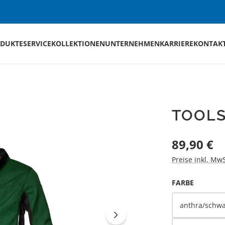
DUKTE
SERVICE
KOLLEKTIONEN
UNTERNEHMEN
KARRIERE
KONTAK
TOOLS
Regulärer Preis
89,90 €
Preise inkl. Mw
AUSWÄH
FARBE
anthra/schwa