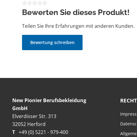
Durchschnittliche Bewertung von 0 von 5 Sternen
Bewerten Sie dieses Produkt!
Teilen Sie Ihre Erfahrungen mit anderen Kunden.
Bewertung schreiben
New Pionier Berufsbekleidung
RECHT
GmbH
Impres
Elverdisser Str. 313
32052 Herford
Datensc
T
+49 (0) 5221 - 979-400
Allgeme