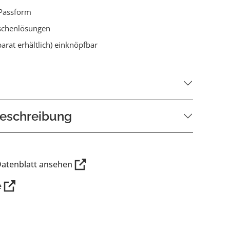
Passform
schenlösungen
parat erhältlich) einknöpfbar
eschreibung
Datenblatt ansehen
e