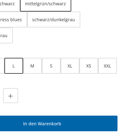
schwarz
mittelgrün/schwarz
dress blues
schwarz/dunkelgrau
grau
HLEN
L
M
S
XL
XS
XXL
nzahl: Gib den gewünschten Wert ein od
In den Warenkorb