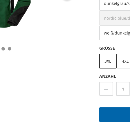
dunkelgrau/
nordic blue/
(D
weiß/dunkel
AUSWÄ
GRÖSSE
3XL
4XL
ANZAHL
Produkt A