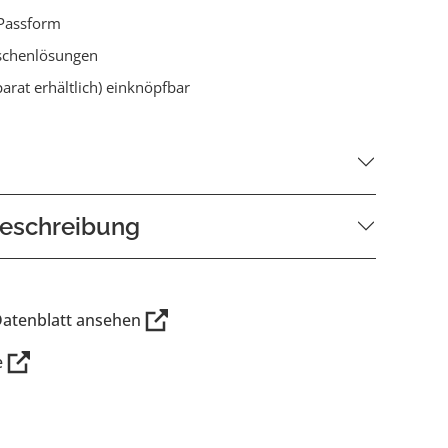
Passform
schenlösungen
parat erhältlich) einknöpfbar
eschreibung
Datenblatt ansehen
e