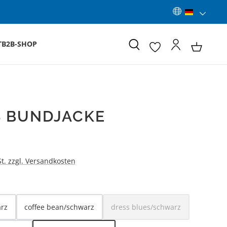
T
B2B-SHOP
 BUNDJACKE
:
St. zzgl. Versandkosten
LEN
rz
coffee bean/schwarz
dress blues/schwarz
(Diese Option ist zurzeit nich