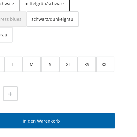
schwarz
mittelgrün/schwarz
dress blues
schwarz/dunkelgrau
iese Option ist zurzeit nicht verfügbar.)
grau
HLEN
L
M
S
XL
XS
XXL
nzahl: Gib den gewünschten Wert ein od
In den Warenkorb