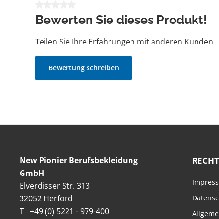
Durchschnittliche Bewertung von 0 von 5 Sternen
Bewerten Sie dieses Produkt!
Teilen Sie Ihre Erfahrungen mit anderen Kunden.
Bewertung schreiben
New Pionier Berufsbekleidung
RECHT
GmbH
Impres
Elverdisser Str. 313
32052 Herford
Datensc
T
+49 (0) 5221 - 979-400
Allgeme