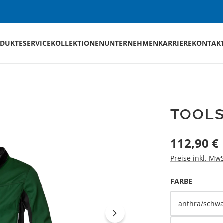
DUKTE
SERVICE
KOLLEKTIONEN
UNTERNEHMEN
KARRIERE
KONTAK
TOOLS
Regulärer Preis
112,90 €
Preise inkl. Mw
AUSWÄH
FARBE
anthra/schwa