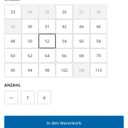
23
24
25
26
27
28
(Diese Option ist zurzeit nicht verfügbar.)
(Diese Option ist zurzeit nicht verfügbar.)
(Diese Option ist zurzeit nicht
(Diese Option ist z
29
30
31
42
44
46
(Diese Option ist zurzeit nicht verfügbar.)
48
50
52
54
56
58
60
62
64
66
68
70
90
94
98
102
106
110
(Diese Option ist zurzeit nicht
ANZAHL
Produkt Anzahl: Gib den gewünschten Wert
In den Warenkorb