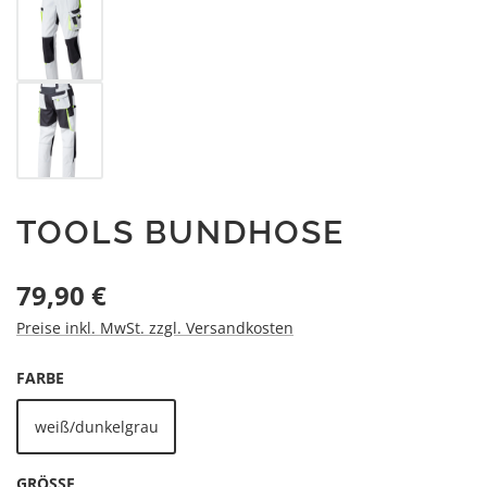
TOOLS BUNDHOSE
Regulärer Preis:
79,90 €
Preise inkl. MwSt. zzgl. Versandkosten
AUSWÄHLEN
FARBE
weiß/dunkelgrau
AUSWÄHLEN
GRÖSSE