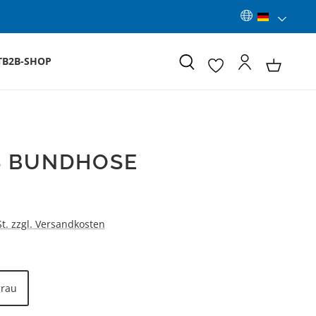
T
B2B-SHOP
S BUNDHOSE
:
St. zzgl. Versandkosten
LEN
grau