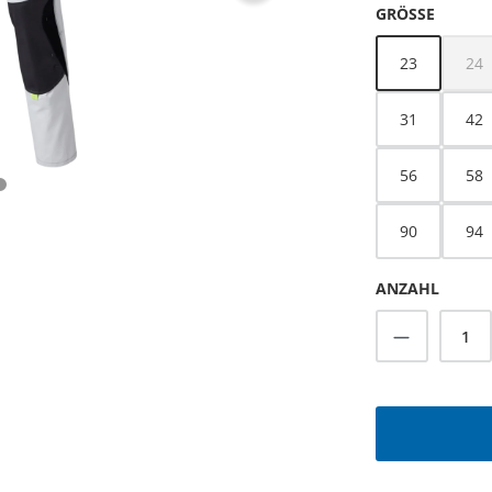
AUSWÄ
GRÖSSE
23
24
(Di
31
42
56
58
90
94
ANZAHL
Produkt A