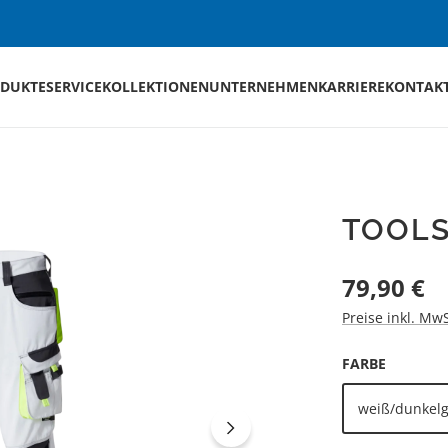
DUKTE
SERVICE
KOLLEKTIONEN
UNTERNEHMEN
KARRIERE
KONTAK
TOOL
Regulärer Preis
79,90 €
Preise inkl. Mw
AUSWÄH
FARBE
weiß/dunkel