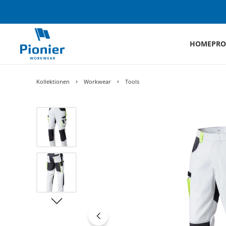
HOME
PRO
Kollektionen
Workwear
Tools
Bildergalerie überspringen