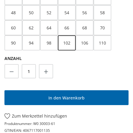
48
50
52
54
56
58
60
62
64
66
68
70
90
94
98
102
106
110
ANZAHL
Produkt Anzahl: Gib den gewünschten Wert
In den Warenkorb
Zum Merkzettel hinzufügen
Produktnummer:
W0 30003-61
GTIN/EAN:
4067117001135