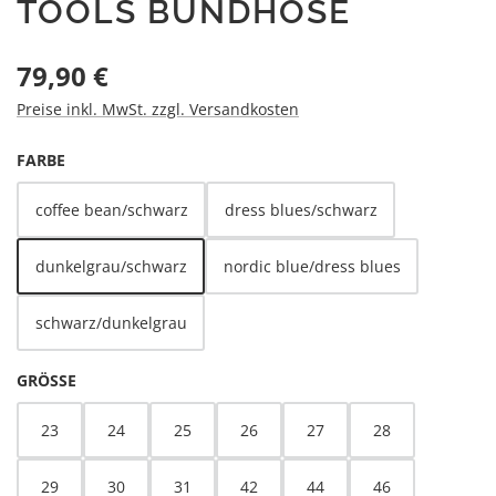
TOOLS BUNDHOSE
Regulärer Preis:
79,90 €
Preise inkl. MwSt. zzgl. Versandkosten
AUSWÄHLEN
FARBE
coffee bean/schwarz
dress blues/schwarz
dunkelgrau/schwarz
nordic blue/dress blues
schwarz/dunkelgrau
AUSWÄHLEN
GRÖSSE
23
24
25
26
27
28
29
30
31
42
44
46