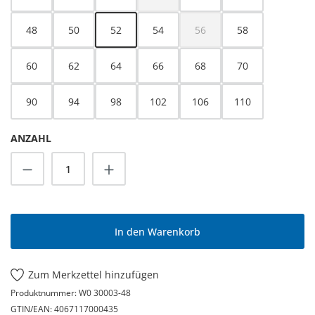
(Diese Option ist zurzeit nicht verfügbar.
48
50
52
54
56
58
(Diese Option ist zurzeit nicht
60
62
64
66
68
70
90
94
98
102
106
110
ANZAHL
Produkt Anzahl: Gib den gewünschten Wert
In den Warenkorb
Zum Merkzettel hinzufügen
Produktnummer:
W0 30003-48
GTIN/EAN:
4067117000435