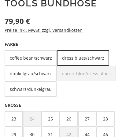
TOOLS BUNDHOSE
Regulärer Preis:
79,90 €
Preise inkl. MwSt. zzgl. Versandkosten
AUSWÄHLEN
FARBE
coffee bean/schwarz
dress blues/schwarz
dunkelgrau/schwarz
nordic blue/dress blues
(Diese Option ist zurzeit nicht
schwarz/dunkelgrau
AUSWÄHLEN
GRÖSSE
23
24
25
26
27
28
(Diese Option ist zurzeit nicht verfügbar.)
29
30
31
42
44
46