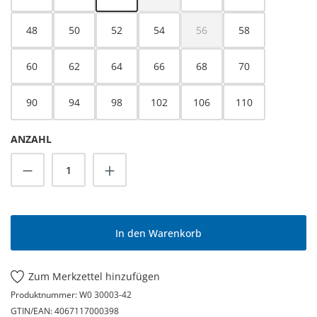
(Diese Option ist zurzeit nicht verfügbar.
48
50
52
54
56
58
(Diese Option ist zurzeit nicht
60
62
64
66
68
70
90
94
98
102
106
110
ANZAHL
Produkt Anzahl: Gib den gewünschten Wert
In den Warenkorb
Zum Merkzettel hinzufügen
Produktnummer:
W0 30003-42
GTIN/EAN:
4067117000398