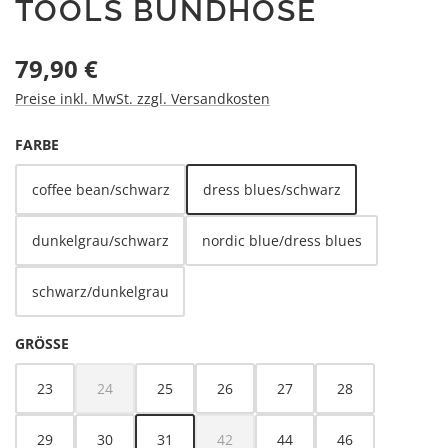
TOOLS BUNDHOSE
Regulärer Preis:
79,90 €
Preise inkl. MwSt. zzgl. Versandkosten
AUSWÄHLEN
FARBE
coffee bean/schwarz
dress blues/schwarz
dunkelgrau/schwarz
nordic blue/dress blues
schwarz/dunkelgrau
AUSWÄHLEN
GRÖSSE
23
24
25
26
27
28
(Diese Option ist zurzeit nicht verfügbar.)
29
30
31
42
44
46