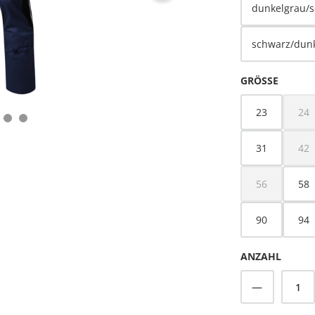
dunkelgrau/
schwarz/dun
AUSWÄ
GRÖSSE
23
24
(Di
31
42
(Di
56
58
(Diese Option 
90
94
ANZAHL
Produkt A