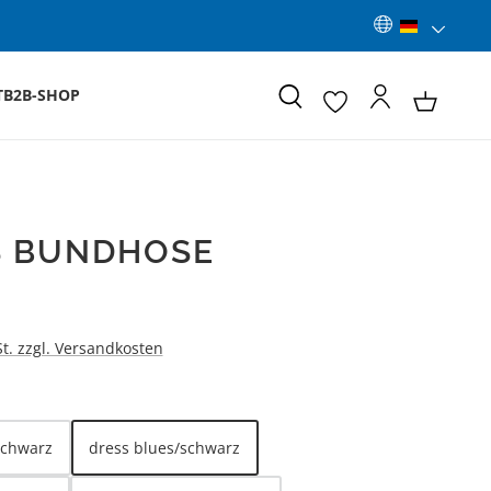
T
B2B-SHOP
S BUNDHOSE
:
St. zzgl. Versandkosten
LEN
schwarz
dress blues/schwarz