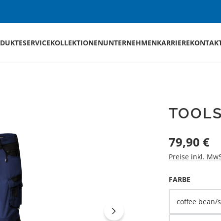
DUKTE
SERVICE
KOLLEKTIONEN
UNTERNEHMEN
KARRIERE
KONTAK
TOOL
Regulärer Preis
79,90 €
Preise inkl. Mw
AUSWÄH
FARBE
coffee bean/