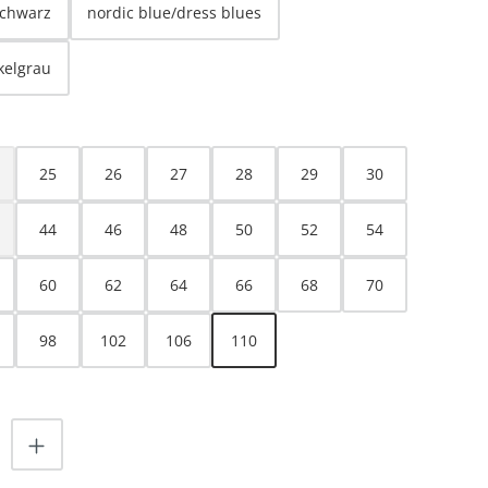
schwarz
nordic blue/dress blues
kelgrau
HLEN
25
26
27
28
29
30
ese Option ist zurzeit nicht verfügbar.)
44
46
48
50
52
54
ese Option ist zurzeit nicht verfügbar.)
60
62
64
66
68
70
ist zurzeit nicht verfügbar.)
98
102
106
110
nzahl: Gib den gewünschten Wert ein od