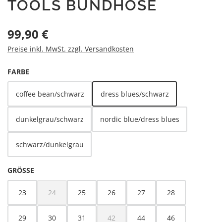
TOOLS BUNDHOSE
Regulärer Preis:
99,90 €
Preise inkl. MwSt. zzgl. Versandkosten
AUSWÄHLEN
FARBE
coffee bean/schwarz
dress blues/schwarz
dunkelgrau/schwarz
nordic blue/dress blues
schwarz/dunkelgrau
AUSWÄHLEN
GRÖSSE
23
24
25
26
27
28
(Diese Option ist zurzeit nicht verfügbar.)
29
30
31
42
44
46