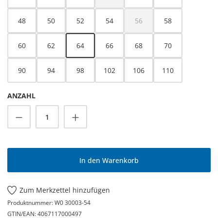
(Diese Option ist zurzeit nicht verfügbar.
48
50
52
54
56
58
(Diese Option ist zurzeit nicht
60
62
64
66
68
70
90
94
98
102
106
110
ANZAHL
Produkt Anzahl: Gib den gewünschten Wert
In den Warenkorb
Zum Merkzettel hinzufügen
Produktnummer:
W0 30003-54
GTIN/EAN:
4067117000497