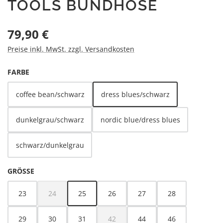
TOOLS BUNDHOSE
Regulärer Preis:
79,90 €
Preise inkl. MwSt. zzgl. Versandkosten
AUSWÄHLEN
FARBE
coffee bean/schwarz
dress blues/schwarz
dunkelgrau/schwarz
nordic blue/dress blues
schwarz/dunkelgrau
AUSWÄHLEN
GRÖSSE
23
24
25
26
27
28
(Diese Option ist zurzeit nicht verfügbar.)
29
30
31
42
44
46