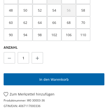
(Diese Option ist zurzeit nicht verfügbar.
48
50
52
54
56
58
(Diese Option ist zurzeit nicht
60
62
64
66
68
70
90
94
98
102
106
110
ANZAHL
Produkt Anzahl: Gib den gewünschten Wert
In den Warenkorb
Zum Merkzettel hinzufügen
Produktnummer:
W0 30003-36
GTIN/EAN:
4067117000336