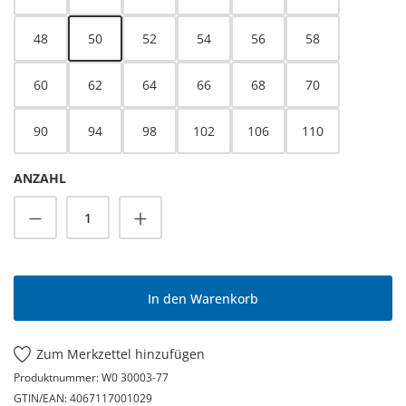
48
50
52
54
56
58
60
62
64
66
68
70
90
94
98
102
106
110
ANZAHL
Produkt Anzahl: Gib den gewünschten Wert
In den Warenkorb
Zum Merkzettel hinzufügen
Produktnummer:
W0 30003-77
GTIN/EAN:
4067117001029