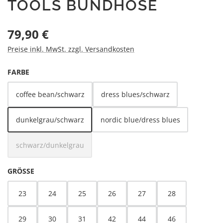
TOOLS BUNDHOSE
Regulärer Preis:
79,90 €
Preise inkl. MwSt. zzgl. Versandkosten
AUSWÄHLEN
FARBE
coffee bean/schwarz
dress blues/schwarz
dunkelgrau/schwarz
nordic blue/dress blues
schwarz/dunkelgrau
(Diese Option ist zurzeit nicht verfügbar.)
AUSWÄHLEN
GRÖSSE
23
24
25
26
27
28
29
30
31
42
44
46