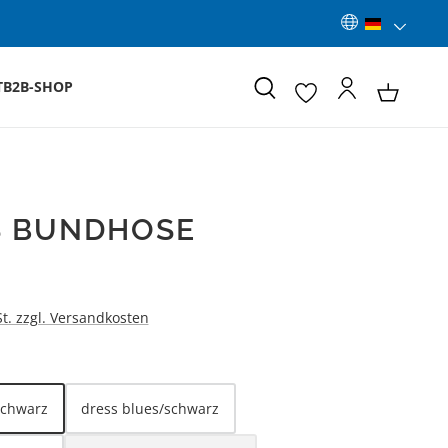
T
B2B-SHOP
S BUNDHOSE
:
St. zzgl. Versandkosten
LEN
schwarz
dress blues/schwarz