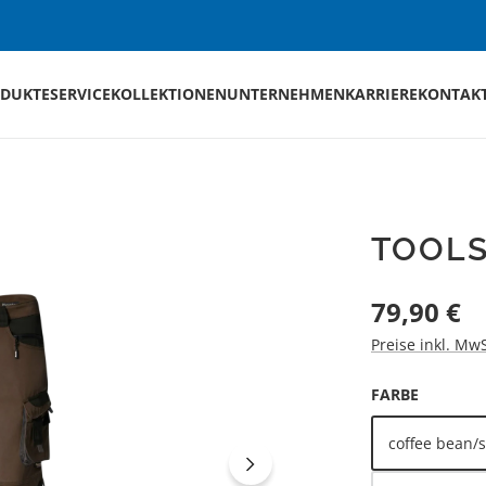
DUKTE
SERVICE
KOLLEKTIONEN
UNTERNEHMEN
KARRIERE
KONTAK
TOOL
Regulärer Preis
79,90 €
Preise inkl. Mw
AUSWÄH
FARBE
coffee bean/