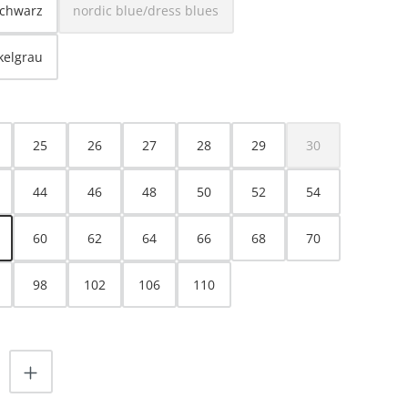
schwarz
nordic blue/dress blues
(Diese Option ist zurzeit nicht verfügbar.)
kelgrau
HLEN
25
26
27
28
29
30
(Diese Option ist z
44
46
48
50
52
54
60
62
64
66
68
70
98
102
106
110
ist zurzeit nicht verfügbar.)
nzahl: Gib den gewünschten Wert ein od