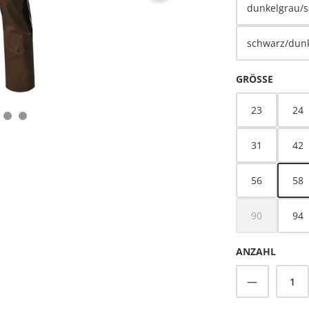
dunkelgrau/
schwarz/dun
AUSWÄ
GRÖSSE
23
24
31
42
56
58
90
94
(Diese Option 
ANZAHL
Produkt A