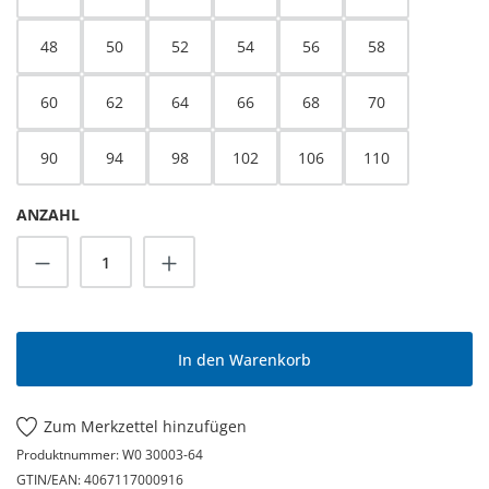
48
50
52
54
56
58
60
62
64
66
68
70
90
94
98
102
106
110
ANZAHL
Produkt Anzahl: Gib den gewünschten Wert
In den Warenkorb
Zum Merkzettel hinzufügen
Produktnummer:
W0 30003-64
GTIN/EAN:
4067117000916