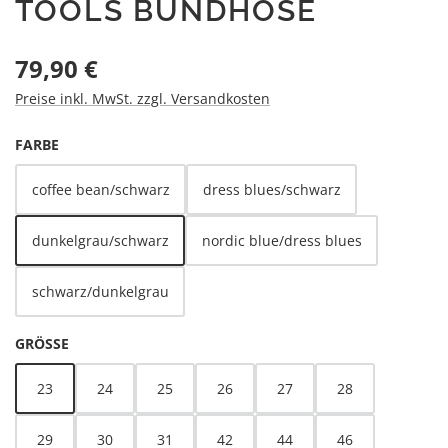
TOOLS BUNDHOSE
Regulärer Preis:
79,90 €
Preise inkl. MwSt. zzgl. Versandkosten
AUSWÄHLEN
FARBE
coffee bean/schwarz
dress blues/schwarz
dunkelgrau/schwarz
nordic blue/dress blues
schwarz/dunkelgrau
AUSWÄHLEN
GRÖSSE
23
24
25
26
27
28
29
30
31
42
44
46