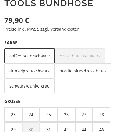
TOOLS BUNDHOSE
Regulärer Preis:
79,90 €
Preise inkl. MwSt. zzgl. Versandkosten
AUSWÄHLEN
FARBE
coffee bean/schwarz
dress blues/schwarz
(Diese Option ist zurzeit nicht v
dunkelgrau/schwarz
nordic blue/dress blues
schwarz/dunkelgrau
AUSWÄHLEN
GRÖSSE
23
24
25
26
27
28
29
30
31
42
44
46