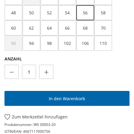
(Diese Option ist zurzeit nicht verfügbar.)
48
50
52
54
56
58
60
62
64
66
68
70
90
94
98
102
106
110
(Diese Option ist zurzeit nicht verfügbar.)
ANZAHL
Produkt Anzahl: Gib den gewünschten Wert
In den Warenkorb
Zum Merkzettel hinzufügen
Produktnummer:
W0 30003-20
GTIN/EAN:
4067117000756