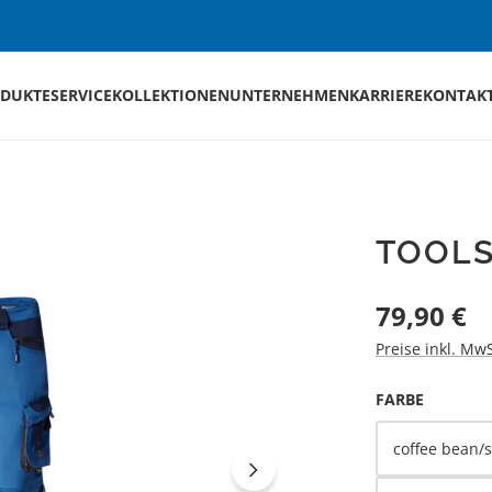
DUKTE
SERVICE
KOLLEKTIONEN
UNTERNEHMEN
KARRIERE
KONTAK
TOOL
Regulärer Preis
79,90 €
Preise inkl. Mw
AUSWÄH
FARBE
coffee bean/