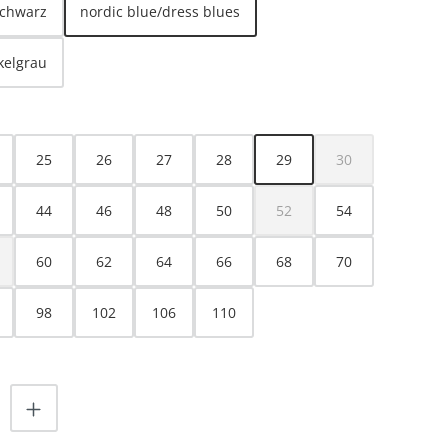
schwarz
nordic blue/dress blues
kelgrau
HLEN
25
26
27
28
29
30
(Diese Option ist z
44
46
48
50
52
54
(Diese Option ist zurzeit nicht
60
62
64
66
68
70
ese Option ist zurzeit nicht verfügbar.)
98
102
106
110
nzahl: Gib den gewünschten Wert ein od