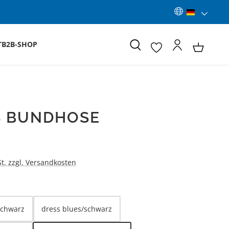
T
B2B-SHOP
S BUNDHOSE
:
St. zzgl. Versandkosten
LEN
schwarz
dress blues/schwarz