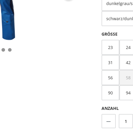
dunkelgrau/
schwarz/dun
AUSWÄ
GRÖSSE
23
24
31
42
56
58
(Di
90
94
ANZAHL
Produkt A