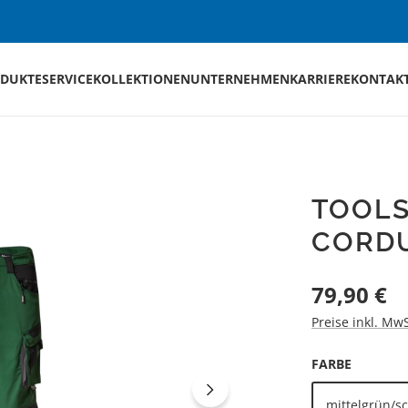
DUKTE
SERVICE
KOLLEKTIONEN
UNTERNEHMEN
KARRIERE
KONTAK
TOOL
CORD
Regulärer Preis
79,90 €
Preise inkl. Mw
AUSWÄH
FARBE
mittelgrün/s