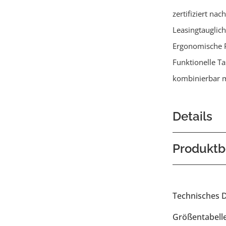
zertifiziert na
Leasingtauglich
Ergonomische 
Funktionelle T
kombinierbar m
Details
Produktb
Technisches 
Größentabell