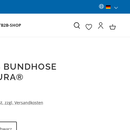
T
B2B-SHOP
S BUNDHOSE
URA®
:
St. zzgl. Versandkosten
LEN
chwarz