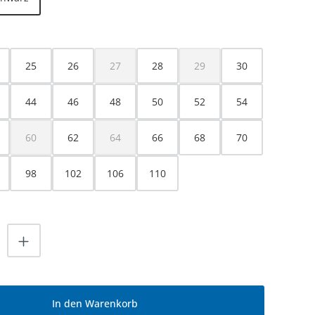
HLEN
25
26
27
28
29
30
(Diese Option ist zurzeit nicht verfügbar.)
(Diese Option ist zurzeit nicht
44
46
48
50
52
54
60
62
64
66
68
70
(Diese Option ist zurzeit nicht verfügbar.)
(Diese Option ist zurzeit nicht verfügbar.)
98
102
106
110
nzahl: Gib den gewünschten Wert ein od
In den Warenkorb