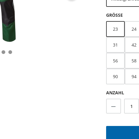
AUSWÄ
GRÖSSE
23
24
31
42
56
58
90
94
ANZAHL
Produkt A