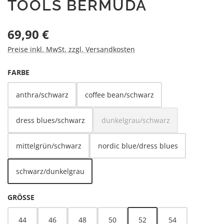
TOOLS BERMUDA
Regulärer Preis:
69,90 €
Preise inkl. MwSt. zzgl. Versandkosten
AUSWÄHLEN
FARBE
anthra/schwarz
coffee bean/schwarz
dress blues/schwarz
dunkelgrau/schwarz
(Diese Option ist zurzeit nicht v
mittelgrün/schwarz
nordic blue/dress blues
schwarz/dunkelgrau
AUSWÄHLEN
GRÖSSE
44
46
48
50
52
54