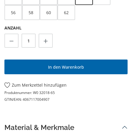
56
58
60
62
ANZAHL
Produkt Anzahl: Gib den gewünschten Wert
In den Warenkorb
Zum Merkzettel hinzufügen
Produktnummer:
W0 32018-65
GTIN/EAN:
4067117004907
Material & Merkmale