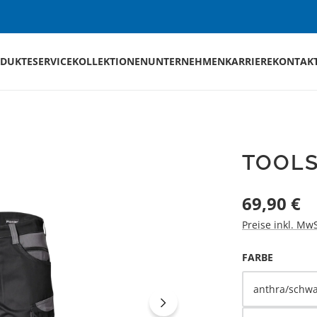
DUKTE
SERVICE
KOLLEKTIONEN
UNTERNEHMEN
KARRIERE
KONTAK
TOOL
Regulärer Preis
69,90 €
Preise inkl. Mw
AUSWÄH
FARBE
anthra/schwa