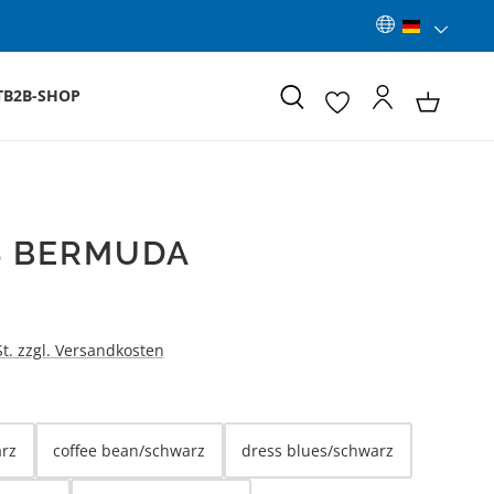
T
B2B-SHOP
S BERMUDA
:
St. zzgl. Versandkosten
LEN
rz
coffee bean/schwarz
dress blues/schwarz