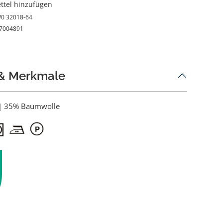
ttel hinzufügen
0 32018-64
7004891
 & Merkmale
 | 35% Baumwolle