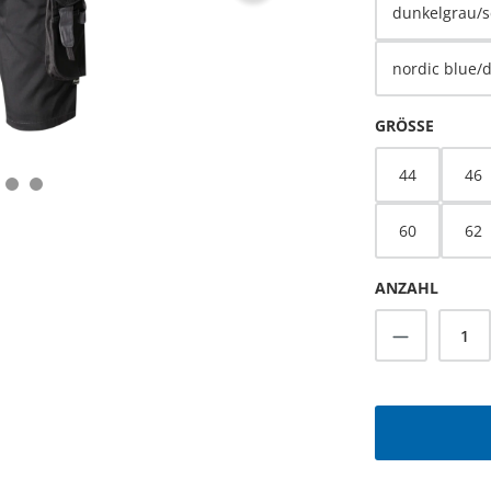
dunkelgrau/
nordic blue/
AUSWÄ
GRÖSSE
44
46
60
62
ANZAHL
Produkt A