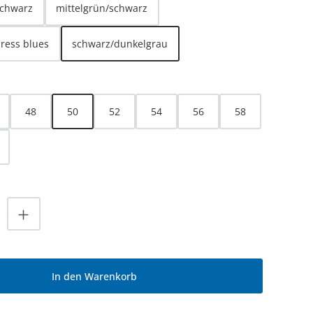
schwarz
mittelgrün/schwarz
dress blues
schwarz/dunkelgrau
HLEN
48
50
52
54
56
58
nzahl: Gib den gewünschten Wert ein od
In den Warenkorb