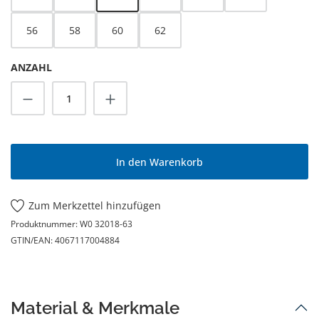
56
58
60
62
ANZAHL
Produkt Anzahl: Gib den gewünschten Wert
In den Warenkorb
Zum Merkzettel hinzufügen
Produktnummer:
W0 32018-63
GTIN/EAN:
4067117004884
Material & Merkmale