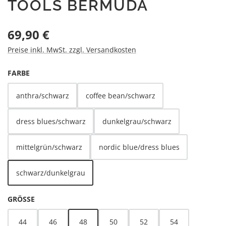
TOOLS BERMUDA
Regulärer Preis:
69,90 €
Preise inkl. MwSt. zzgl. Versandkosten
AUSWÄHLEN
FARBE
anthra/schwarz
coffee bean/schwarz
dress blues/schwarz
dunkelgrau/schwarz
mittelgrün/schwarz
nordic blue/dress blues
schwarz/dunkelgrau
AUSWÄHLEN
GRÖSSE
44
46
48
50
52
54