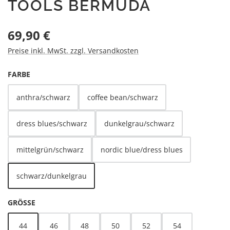
TOOLS BERMUDA
Regulärer Preis:
69,90 €
Preise inkl. MwSt. zzgl. Versandkosten
AUSWÄHLEN
FARBE
anthra/schwarz
coffee bean/schwarz
dress blues/schwarz
dunkelgrau/schwarz
mittelgrün/schwarz
nordic blue/dress blues
schwarz/dunkelgrau
AUSWÄHLEN
GRÖSSE
44
46
48
50
52
54