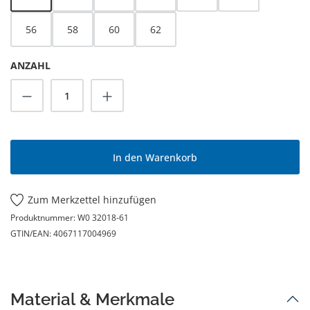
56
58
60
62
ANZAHL
Produkt Anzahl: Gib den gewünschten Wert
In den Warenkorb
Zum Merkzettel hinzufügen
Produktnummer:
W0 32018-61
GTIN/EAN:
4067117004969
Material & Merkmale