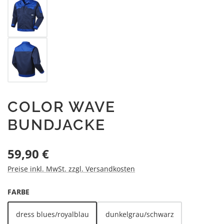
COLOR WAVE
BUNDJACKE
Regulärer Preis:
59,90 €
Preise inkl. MwSt. zzgl. Versandkosten
AUSWÄHLEN
FARBE
dress blues/royalblau
dunkelgrau/schwarz