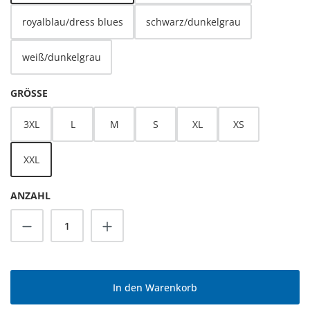
royalblau/dress blues
schwarz/dunkelgrau
weiß/dunkelgrau
AUSWÄHLEN
GRÖSSE
3XL
L
M
S
XL
XS
XXL
ANZAHL
Produkt Anzahl: Gib den gewünschten Wert
In den Warenkorb