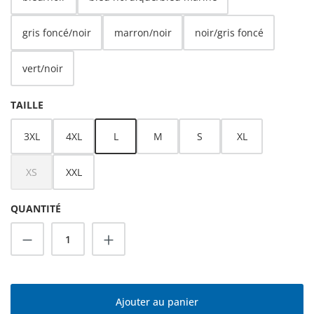
gris foncé/noir
marron/noir
noir/gris foncé
vert/noir
SÉLECTIONNEZ
TAILLE
3XL
4XL
L
M
S
XL
XS
XXL
(Cette option n'est pas disponible pour le moment.)
QUANTITÉ
Quantité de produit : Entrez la quantité s
Ajouter au panier