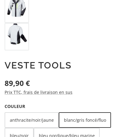
VESTE TOOLS
Prix régulier :
89,90 €
Prix TTC, frais de livraison en sus
SÉLECTIONNEZ
COULEUR
anthracite/noir/jaune
blanc/gris foncé/fluo
bleu/noir
bleu nordique/bleu marine