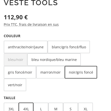
VESTE TOOLS
Prix régulier :
112,90 €
Prix TTC, frais de livraison en sus
SÉLECTIONNEZ
COULEUR
anthracite/noir/jaune
blanc/gris foncé/fluo
bleu/noir
bleu nordique/bleu marine
(Cette option n'est pas disponible pour le moment.)
gris foncé/noir
marron/noir
noir/gris foncé
vert/noir
SÉLECTIONNEZ
TAILLE
3XL
4XL
L
M
S
XL