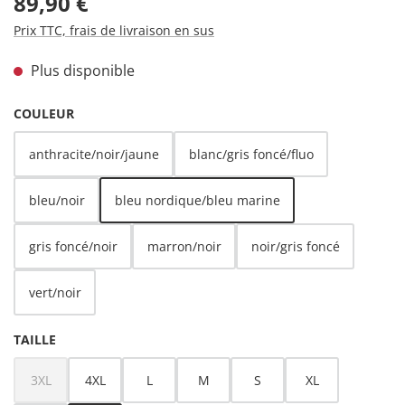
89,90 €
Prix TTC, frais de livraison en sus
Plus disponible
SÉLECTIONNEZ
COULEUR
anthracite/noir/jaune
blanc/gris foncé/fluo
bleu/noir
bleu nordique/bleu marine
(Cette option n'est pas disponible pour l
gris foncé/noir
marron/noir
noir/gris foncé
vert/noir
SÉLECTIONNEZ
TAILLE
3XL
4XL
L
M
S
XL
(Cette option n'est pas disponible pour le moment.)