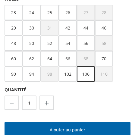
23
24
25
26
27
28
(Cette option n'est pas dispo
(Cette option n'es
29
30
31
42
44
46
(Cette option n'est pas disponible pour le moment.)
48
50
52
54
56
58
(Cette option n'es
60
62
64
66
68
70
(Cette option n'est pas dispo
90
94
98
102
106
110
(Cette option n'est pas disponible pour le moment.)
(Cette option n'es
QUANTITÉ
Quantité de produit : Entrez la quantité s
Ajouter au panier