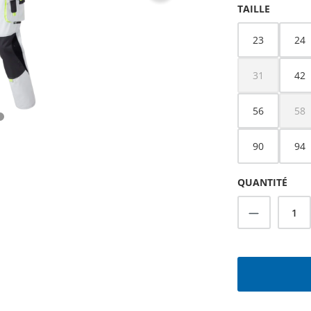
SÉLECTIONNEZ
TAILLE
23
24
31
42
(Cette option 
56
58
(Ce
90
94
QUANTITÉ
Quantité 