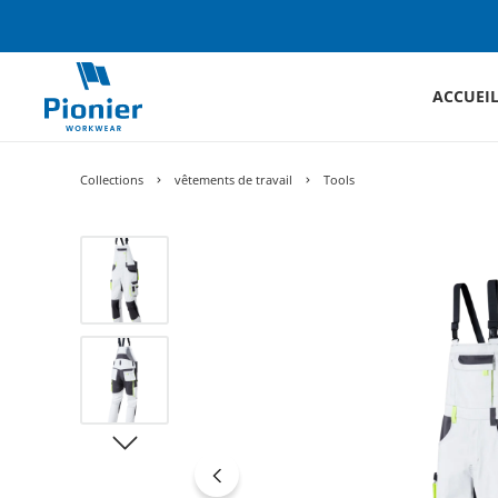
ACCUEI
Collections
vêtements de travail
Tools
Ignorer la galerie d'images