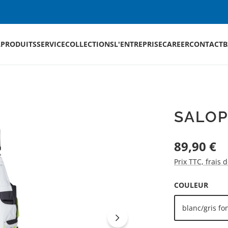
L
PRODUITS
SERVICE
COLLECTIONS
L'ENTREPRISE
CAREER
CONTACT
B
SALOP
Prix régulier :
89,90 €
Prix TTC, frais 
SÉLECTIONNEZ
COULEUR
blanc/gris fo