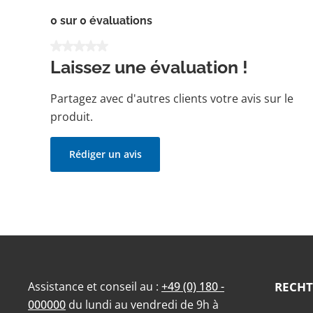
0 sur 0 évaluations
Note moyenne de 0 sur 5 étoiles
Laissez une évaluation !
Partagez avec d'autres clients votre avis sur le
produit.
Rédiger un avis
Assistance et conseil au :
+49 (0) 180 -
RECHT
000000
du lundi au vendredi de 9h à