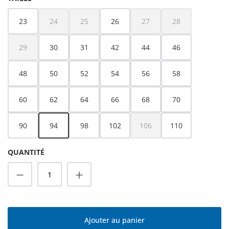
23
24
25
26
27
28
(Cette option n'est pas disponible pour le moment.)
(Cette option n'est pas disponible pour le moment.)
(Cette option n'est pas dispo
(Cette option n'es
29
30
31
42
44
46
(Cette option n'est pas disponible pour le moment.)
48
50
52
54
56
58
60
62
64
66
68
70
90
94
98
102
106
110
(Cette option n'est pas dispo
QUANTITÉ
Quantité de produit : Entrez la quantité s
Ajouter au panier