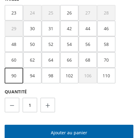
23
24
25
26
27
28
(Cette option n'est pas disponible pour le moment.)
(Cette option n'est pas disponible pour le moment.)
(Cette option n'est pas dispo
(Cette option n'es
29
30
31
42
44
46
(Cette option n'est pas disponible pour le moment.)
48
50
52
54
56
58
60
62
64
66
68
70
90
94
98
102
106
110
(Cette option n'est pas dispo
QUANTITÉ
Quantité de produit : Entrez la quantité s
Ajouter au panier