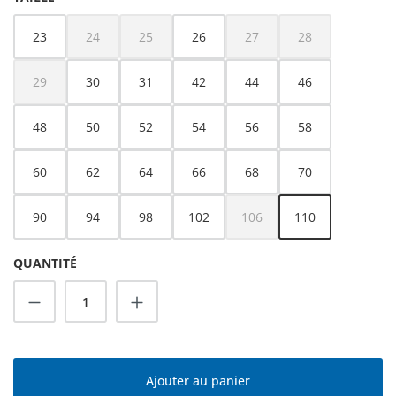
23
24
25
26
27
28
(Cette option n'est pas disponible pour le moment.)
(Cette option n'est pas disponible pour le moment.)
(Cette option n'est pas dispo
(Cette option n'es
29
30
31
42
44
46
(Cette option n'est pas disponible pour le moment.)
48
50
52
54
56
58
60
62
64
66
68
70
90
94
98
102
106
110
(Cette option n'est pas dispo
QUANTITÉ
Quantité de produit : Entrez la quantité s
Ajouter au panier