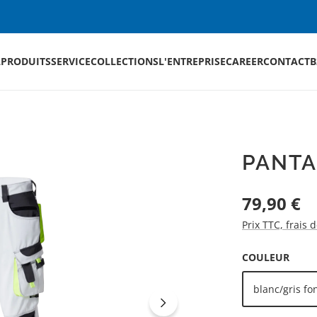
L
PRODUITS
SERVICE
COLLECTIONS
L'ENTREPRISE
CAREER
CONTACT
B
PANTA
Prix régulier :
79,90 €
Prix TTC, frais 
SÉLECTIONNEZ
COULEUR
blanc/gris fo