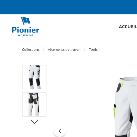
ACCUEI
Collections
vêtements de travail
Tools
Ignorer la galerie d'images