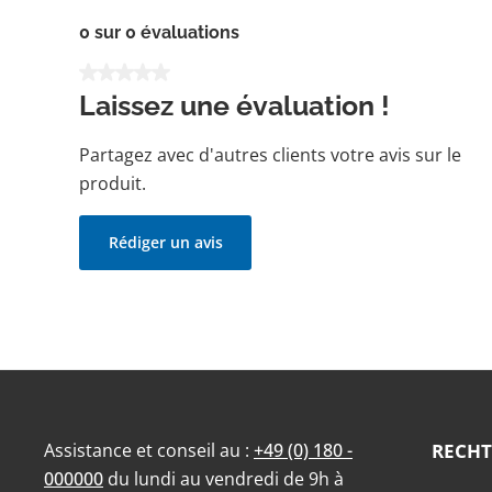
0 sur 0 évaluations
Note moyenne de 0 sur 5 étoiles
Laissez une évaluation !
Partagez avec d'autres clients votre avis sur le
produit.
Rédiger un avis
Assistance et conseil au :
+49 (0) 180 -
RECHT
000000
du lundi au vendredi de 9h à