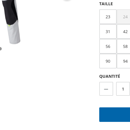
SÉLECTIONNEZ
TAILLE
23
24
(Ce
31
42
56
58
90
94
QUANTITÉ
Quantité 