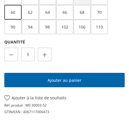
(Cette option n'est pas dispo
60
62
64
66
68
70
90
94
98
102
106
110
QUANTITÉ
Quantité de produit : Entrez la quantité s
Ajouter au panier
Ajouter à la liste de souhaits
Réf. produit :
W0 30003-52
GTIN/EAN :
4067117000473