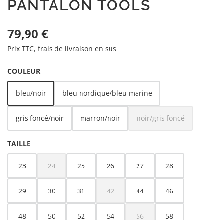
PANTALON TOOLS
Prix régulier :
79,90 €
Prix TTC, frais de livraison en sus
SÉLECTIONNEZ
COULEUR
bleu/noir
bleu nordique/bleu marine
gris foncé/noir
marron/noir
noir/gris foncé
(Cette option n'est pa
SÉLECTIONNEZ
TAILLE
23
24
25
26
27
28
(Cette option n'est pas disponible pour le moment.)
29
30
31
42
44
46
(Cette option n'est pas disponible pour 
48
50
52
54
56
58